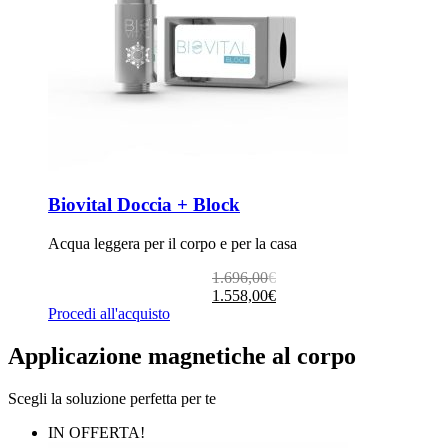
Biovital Doccia + Block
Acqua leggera per il corpo e per la casa
Il
Il
1.696,00
€
prezzo
prezzo
1.558,00
€
originale
attuale
Procedi all'acquisto
era:
è:
1.696,00€.
1.558,00€.
Applicazione magnetiche al corpo
Scegli la soluzione perfetta per te
IN OFFERTA!