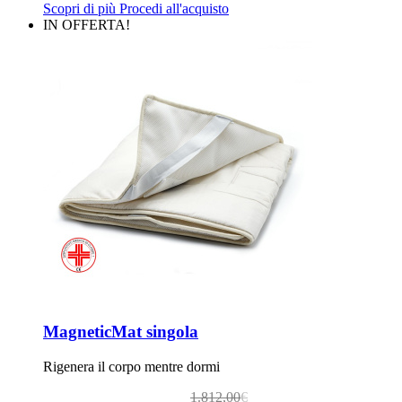
originale
attuale
Scopri di più
Procedi all'acquisto
era:
è:
IN OFFERTA!
2.216,00€.
1.952,00€.
MagneticMat singola
Rigenera il corpo mentre dormi
Il
Il
1.812,00
€