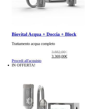
Biovital Acqua + Doccia + Block
Trattamento acqua completo
Il
Il
3.882,00
€
prezzo
prezzo
3.369,00
€
originale
attuale
Procedi all'acquisto
era:
è:
IN OFFERTA!
3.882,00€.
3.369,00€.