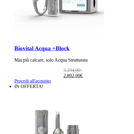
Biovital Acqua +Block
Mai più calcare, solo Acqua Strutturata
Il
Il
3.294,00
€
prezzo
prezzo
2.892,00
€
originale
attuale
Procedi all'acquisto
era:
è:
IN OFFERTA!
3.294,00€.
2.892,00€.