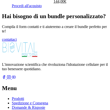
prezzo
prezzo
144,00
€
originale
attuale
Procedi all'acquisto
era:
è:
162,00€.
144,00€.
Hai bisogno di un bundle personalizzato?
Compila il form contatti e ti aiuteremo a creare il bundle perfetto per
te!
contattaci
L'innovazione scientifica che rivoluziona l'idratazione cellulare per il
tuo benessere quotidiano.
Menu
Prodotti
Spedizione e Consegna
Domande & Risposte