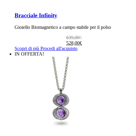
Bracciale Infinity
Gioiello Biomagnetico a campo stabile per il polso
Il
Il
639,00
€
prezzo
prezzo
528,00
€
originale
attuale
Scopri di più
Procedi all'acquisto
era:
è:
IN OFFERTA!
639,00€.
528,00€.