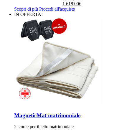
prezzo
prezzo
1.618,00
€
originale
attuale
Scopri di più
Procedi all'acquisto
era:
è:
IN OFFERTA!
1.812,00€.
1.618,00€.
MagneticMat matrimoniale
2 stuoie per il letto matrimoniale