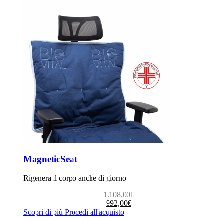
MagneticSeat
Rigenera il corpo anche di giorno
Il
Il
1.108,00
€
prezzo
prezzo
992,00
€
originale
attuale
Scopri di più
Procedi all'acquisto