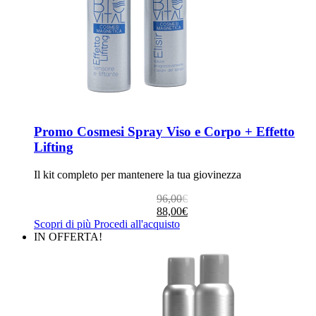
Promo Cosmesi Spray Viso e Corpo + Effetto
Lifting
Il kit completo per mantenere la tua giovinezza
Il
Il
96,00
€
prezzo
prezzo
88,00
€
originale
attuale
Scopri di più
Procedi all'acquisto
era:
è:
IN OFFERTA!
96,00€.
88,00€.