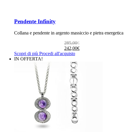
Pendente Infinity
Collana e pendente in argento massiccio e pietra energetica
Il
Il
285,00
€
prezzo
prezzo
242,00
€
originale
attuale
Scopri di più
Procedi all'acquisto
era:
è:
IN OFFERTA!
285,00€.
242,00€.