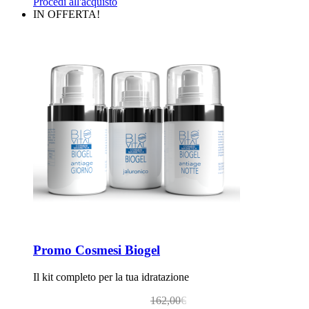
Procedi all'acquisto
IN OFFERTA!
Promo Cosmesi Biogel
Il kit completo per la tua idratazione
Il
Il
162,00
€