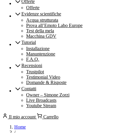
Offerte
Offerte
Evidenze scientifiche
Acqua strutturata
Prova all’Emoto Labo Europe
Test della mela
Macchina GDV
Tutorial
Installazione
Manuntenzione
F.A.Q.
Recensioni
Trustpilot
Testimonial Video
Domande & Risposte
Contatti
Owner – Simone Zorzi
Live Broadcasts
Youtube Stream
Il mio account
Carrello
Home
/