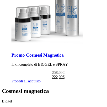
Promo Cosmesi Magnetica
Il kit completo di BIOGEL e SPRAY
Il
Il
258,00
€
prezzo
prezzo
222,00
€
originale
attuale
Procedi all'acquisto
era:
è:
258,00€.
222,00€.
Cosmesi magnetica
Biogel