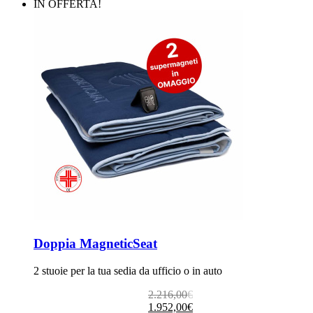
era:
è:
IN OFFERTA!
1.108,00€.
992,00€.
Doppia MagneticSeat
2 stuoie per la tua sedia da ufficio o in auto
Il
Il
2.216,00
€
prezzo
prezzo
1.952,00
€