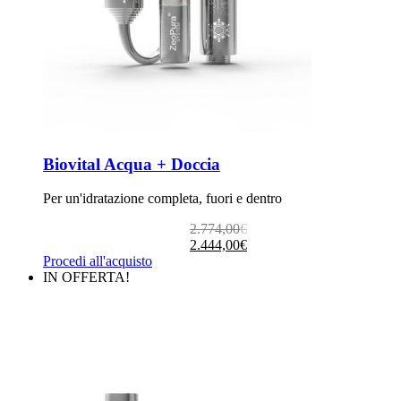
Biovital Acqua + Doccia
Per un'idratazione completa, fuori e dentro
Il
Il
2.774,00
€
prezzo
prezzo
2.444,00
€
originale
attuale
Procedi all'acquisto
era:
è:
IN OFFERTA!
2.774,00€.
2.444,00€.