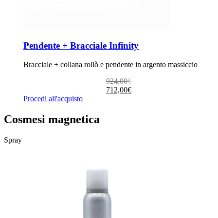
Pendente + Bracciale Infinity
Bracciale + collana rollò e pendente in argento massiccio
Il
Il
924,00
€
prezzo
prezzo
712,00
€
originale
attuale
Procedi all'acquisto
era:
è:
924,00€.
712,00€.
Cosmesi magnetica
Spray