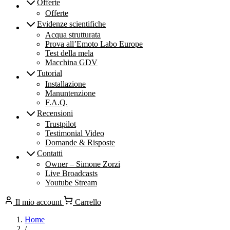
Offerte
Offerte
Evidenze scientifiche
Acqua strutturata
Prova all’Emoto Labo Europe
Test della mela
Macchina GDV
Tutorial
Installazione
Manuntenzione
F.A.Q.
Recensioni
Trustpilot
Testimonial Video
Domande & Risposte
Contatti
Owner – Simone Zorzi
Live Broadcasts
Youtube Stream
Il mio account
Carrello
Home
/