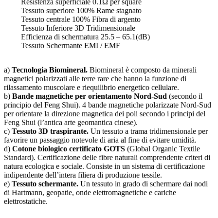
Resistenza superficiale 0.1Ω per square
Tessuto superiore 100% Rame stagnato
Tessuto centrale 100% Fibra di argento
Tessuto Inferiore 3D Tridimensionale
Efficienza di schermatura 25.5 – 65.1(dB)
Tessuto Schermante EMI / EMF
a)
Tecnologia Biomineral.
Biomineral è composto da minerali
magnetici polarizzati alle terre rare che hanno la funzione di
rilassamento muscolare e riequilibrio energetico cellulare.
b)
Bande magnetiche per orientamento Nord-Sud
(secondo il
principio del Feng Shui). 4 bande magnetiche polarizzate Nord-Sud
per orientare la direzione magnetica dei poli secondo i principi del
Feng Shui (l’antica arte geomantica cinese).
c)
Tessuto 3D traspirante.
Un tessuto a trama tridimensionale per
favorire un passaggio notevole di aria al fine di evitare umidità.
d)
Cotone biologico certificato GOTS
(Global Organic Textile
Standard). Certificazione delle fibre naturali comprendente criteri di
natura ecologica e sociale. Consiste in un sistema di certificazione
indipendente dell’intera filiera di produzione tessile.
e)
Tessuto schermante.
Un tessuto in grado di schermare dai nodi
di Hartmann, geopatie, onde elettromagnetiche e cariche
elettrostatiche.