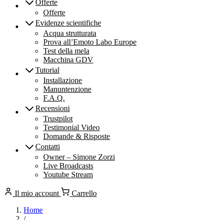
Offerte
Offerte
Evidenze scientifiche
Acqua strutturata
Prova all’Emoto Labo Europe
Test della mela
Macchina GDV
Tutorial
Installazione
Manuntenzione
F.A.Q.
Recensioni
Trustpilot
Testimonial Video
Domande & Risposte
Contatti
Owner – Simone Zorzi
Live Broadcasts
Youtube Stream
Il mio account
Carrello
Home
/