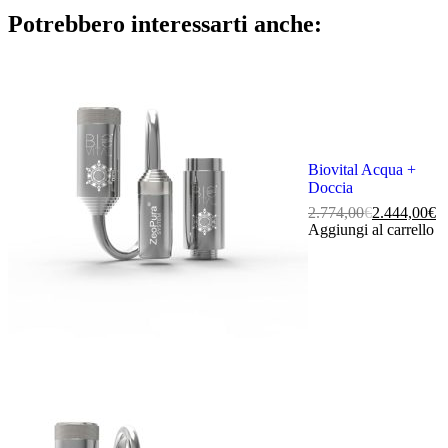
Potrebbero interessarti anche:
Biovital Acqua +
Doccia
Il
Il
2.774,00
€
2.444,00
€
prezzo
prezzo
Aggiungi al carrello
originale
attuale
era:
è:
2.774,00€.
2.444,00€.