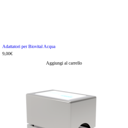
Adattatori per Biovital Acqua
9,00
€
Aggiungi al carrello
Questo
prodotto
ha
più
varianti.
Le
opzioni
possono
essere
scelte
nella
pagina