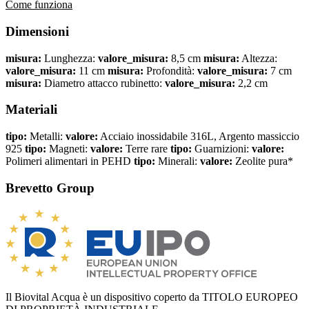
Come funziona
Dimensioni
misura:
Lunghezza:
valore_misura:
8,5 cm
misura:
Altezza:
valore_misura:
11 cm
misura:
Profondità:
valore_misura:
7 cm
misura:
Diametro attacco rubinetto:
valore_misura:
2,2 cm
Materiali
tipo:
Metalli:
valore:
Acciaio inossidabile 316L, Argento massiccio
925
tipo:
Magneti:
valore:
Terre rare
tipo:
Guarnizioni:
valore:
Polimeri alimentari in PEHD
tipo:
Minerali:
valore:
Zeolite pura*
Brevetto Group
Il Biovital Acqua è un dispositivo coperto da TITOLO EUROPEO