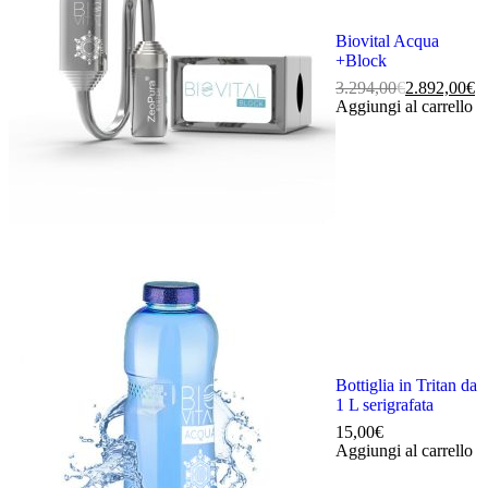
Biovital Acqua
+Block
Il
Il
3.294,00
€
2.892,00
€
prezzo
prezzo
Aggiungi al carrello
originale
attuale
era:
è:
3.294,00€.
2.892,00€.
Bottiglia in Tritan da
1 L serigrafata
15,00
€
Aggiungi al carrello