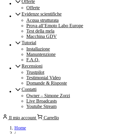
Offerte
Offerte
Evidenze scientifiche
Acqua strutturata
Prova all’Emoto Labo Europe
Test della mela
Macchina GDV
Tutorial
Installazione
Manuntenzione
F.A.Q.
Recensioni
Trustpilot
Testimonial Video
Domande & Risposte
Contatti
Owner – Simone Zorzi
Live Broadcasts
Youtube Stream
Il mio account
Carrello
Home
/