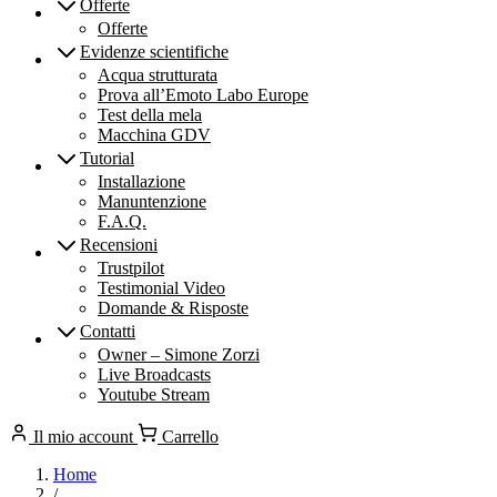
Offerte
Offerte
Evidenze scientifiche
Acqua strutturata
Prova all’Emoto Labo Europe
Test della mela
Macchina GDV
Tutorial
Installazione
Manuntenzione
F.A.Q.
Recensioni
Trustpilot
Testimonial Video
Domande & Risposte
Contatti
Owner – Simone Zorzi
Live Broadcasts
Youtube Stream
Il mio account
Carrello
Home
/