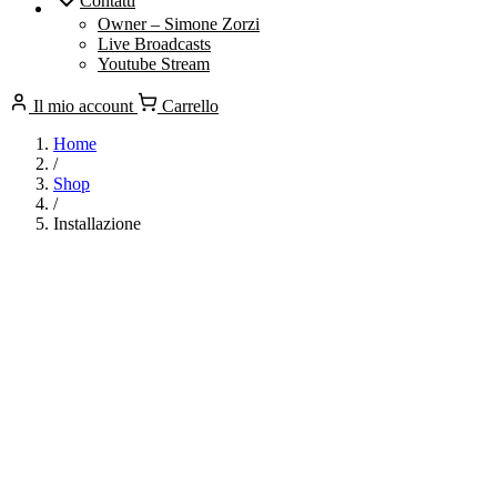
Contatti
Owner – Simone Zorzi
Live Broadcasts
Youtube Stream
Il mio account
Carrello
Home
/
Shop
/
Installazione