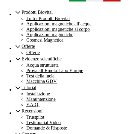
Prodotti Biovital
Tutti i Prodotti Biovital
Applicazioni magnetiche all’acqua
Applicazioni magnetiche al corpo
Applicazioni magnetiche
Cosmesi Magnetica
Offerte
Offerte
Evidenze scientifiche
Acqua strutturata
Prova all’Emoto Labo Europe
Test della mela
Macchina GDV
Tutorial
Installazione
Manuntenzione
F.A.Q.
Recensioni
Trustpilot
Testimonial Video
Domande & Risposte