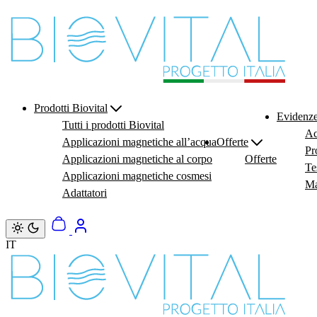
Vai direttamente ai contenuti
Prodotti Biovital
Evidenze
Tutti i prodotti Biovital
Ac
Applicazioni magnetiche all’acqua
Offerte
Pr
Applicazioni magnetiche al corpo
Offerte
Te
Applicazioni magnetiche cosmesi
Ma
Adattatori
IT