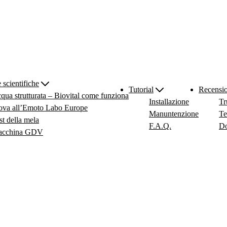
 scientifiche
Tutorial
Recensio
qua strutturata – Biovital come funziona
Installazione
Tr
ova all’Emoto Labo Europe
Manuntenzione
Te
st della mela
F.A.Q.
Do
cchina GDV