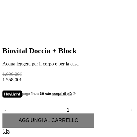
Biovital Doccia + Block
Acqua leggera per il corpo e per la casa
Il
Il
1.696,00
€
prezzo
prezzo
1.558,00
€
originale
attuale
era:
è:
paga fino a
36 rate
,
scopri di più
1.696,00€.
1.558,00€.
-
+
Biovital
Doccia
AGGIUNGI AL CARRELLO
+
Block
quantità