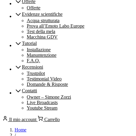
Offerte
Offerte
Evidenze scientifiche
Acqua strutturata
Prova all’Emoto Labo Europe
Test della mela
Macchina GDV
Tutorial
Installazione
Manuntenzione
F.A.Q.
Recensioni
Trustpilot
Testimonial Video
Domande & Risposte
Contatti
Owner – Simone Zorzi
Live Broadcasts
Youtube Stream
Il mio account
Carrello
Home
/