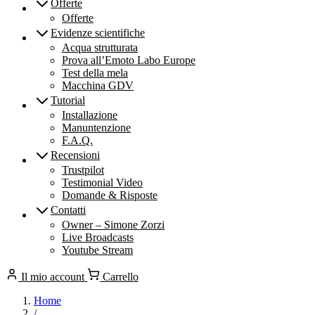
Offerte
Offerte
Evidenze scientifiche
Acqua strutturata
Prova all’Emoto Labo Europe
Test della mela
Macchina GDV
Tutorial
Installazione
Manuntenzione
F.A.Q.
Recensioni
Trustpilot
Testimonial Video
Domande & Risposte
Contatti
Owner – Simone Zorzi
Live Broadcasts
Youtube Stream
Il mio account
Carrello
Home
/