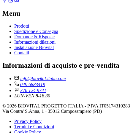
Menu
Prodotti
Spedizione e Consegna
Domande & Risposte
Informazioni dilazioni
Installazione Biovital
Contatti
Informazioni di acquisto e pre-vendita
info@biovital-italia.com
049 6883419
376 124 9741
LUN-VEN 8-18.30
© 2026 BIOVITAL PROGETTO ITALIA - P.IVA IT05174310283
Via Contra' S.Anna, 1 - 35012 Camposampiero (PD)
Privacy Policy
Termini e Condizioni
Cookie Policy