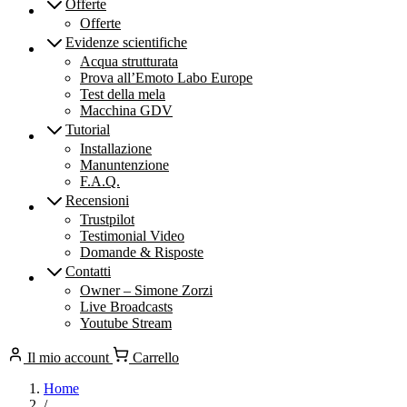
Offerte
Offerte
Evidenze scientifiche
Acqua strutturata
Prova all’Emoto Labo Europe
Test della mela
Macchina GDV
Tutorial
Installazione
Manuntenzione
F.A.Q.
Recensioni
Trustpilot
Testimonial Video
Domande & Risposte
Contatti
Owner – Simone Zorzi
Live Broadcasts
Youtube Stream
Il mio account
Carrello
Home
/