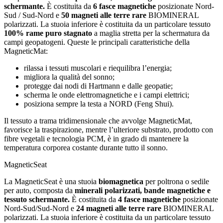
schermante.
È costituita da
6 fasce magnetiche
posizionate Nord-
Sud / Sud-Nord e
50 magneti alle terre rare
BIOMINERAL
polarizzati. La stuoia inferiore è costituita da un particolare tessuto
100% rame puro stagnato
a maglia stretta per la schermatura da
campi geopatogeni. Queste le principali caratteristiche della
MagneticMat:
rilassa i tessuti muscolari e riequilibra l’energia;
migliora la qualità del sonno;
protegge dai nodi di Hartmann e dalle geopatie;
scherma le onde elettromagnetiche e i campi elettrici;
posiziona sempre la testa a NORD (Feng Shui).
Il tessuto a trama tridimensionale che avvolge MagneticMat,
favorisce la traspirazione, mentre l’ulteriore substrato, prodotto con
fibre vegetali e tecnologia PCM, è in grado di mantenere la
temperatura corporea costante durante tutto il sonno.
MagneticSeat
La MagneticSeat è una stuoia
biomagnetica
per poltrona o sedile
per auto, composta da
minerali polarizzati, bande magnetiche e
tessuto schermante.
È costituita da
4 fasce magnetiche
posizionate
Nord-Sud/Sud-Nord e
24 magneti alle terre rare
BIOMINERAL
polarizzati. La stuoia inferiore è costituita da un particolare tessuto