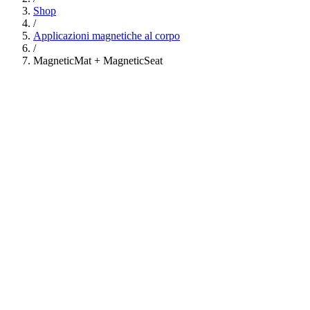
Shop
/
Applicazioni magnetiche al corpo
/
MagneticMat + MagneticSeat
Spedizione Gratuita