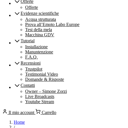
Offerte
Offerte
Evidenze scientifiche
Acqua strutturata
Prova all’Emoto Labo Europe
Test della mela
Macchina GDV
Tutorial
Installazione
Manuntenzione
F.A.Q.
Recensioni
Trustpilot
Testimonial Video
Domande & Risposte
Contatti
Owner – Simone Zorzi
Live Broadcasts
Youtube Stream
Il mio account
Carrello
Home
/