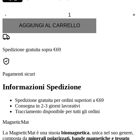
2.920,00€.
2.580,00€.
-
+
MagneticMat
+
AGGIUNGI AL CARRELLO
MagneticSeat
quantità
Spedizione gratuita sopra €69
Pagamenti sicuri
Informazioni Spedizione
Spedizione gratuita per ordini superiori a €69
Consegna in 2-3 giorni lavorativi
Tracciamento disponibile per tutti gli ordini
MagneticMat
La MagneticMat è una stuoia
biomagnetica
, unica nel suo genere,
composta da
minerali polarizzati, bande magnetiche e tessuto