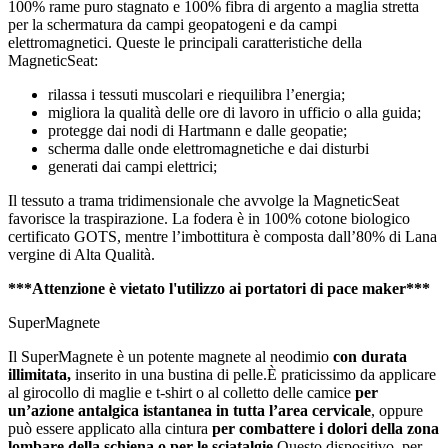
100% rame puro stagnato e 100% fibra di argento a maglia stretta
per la schermatura da campi geopatogeni e da campi
elettromagnetici. Queste le principali caratteristiche della
MagneticSeat:
rilassa i tessuti muscolari e riequilibra l’energia;
migliora la qualità delle ore di lavoro in ufficio o alla guida;
protegge dai nodi di Hartmann e dalle geopatie;
scherma dalle onde elettromagnetiche e dai disturbi
generati dai campi elettrici;
Il tessuto a trama tridimensionale che avvolge la MagneticSeat
favorisce la traspirazione. La fodera è in 100% cotone biologico
certificato GOTS, mentre l’imbottitura è composta dall’80% di Lana
vergine di Alta Qualità.
***Attenzione è vietato l'utilizzo ai portatori di pace maker***
SuperMagnete
Il SuperMagnete è un potente magnete al neodimio
con durata
illimitata,
inserito in una bustina di pelle.È praticissimo da applicare
al girocollo di maglie e t-shirt o al colletto delle camice
per
un’azione antalgica istantanea in tutta l’area cervicale
, oppure
può essere applicato alla cintura
per combattere i dolori della zona
lombare della schiena o per le sciatalgie
.Questo dispositivo, per