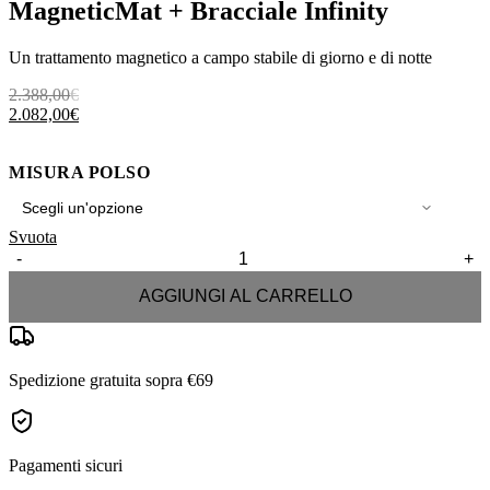
MagneticMat + Bracciale Infinity
Un trattamento magnetico a campo stabile di giorno e di notte
Il
Il
2.388,00
€
prezzo
prezzo
2.082,00
€
originale
attuale
era:
è:
2.388,00€.
2.082,00€.
MISURA POLSO
Svuota
-
+
MagneticMat
+
AGGIUNGI AL CARRELLO
Bracciale
Infinity
quantità
Spedizione gratuita sopra €69
Pagamenti sicuri