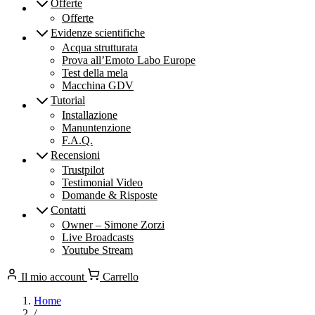
Offerte
Offerte
Evidenze scientifiche
Acqua strutturata
Prova all’Emoto Labo Europe
Test della mela
Macchina GDV
Tutorial
Installazione
Manuntenzione
F.A.Q.
Recensioni
Trustpilot
Testimonial Video
Domande & Risposte
Contatti
Owner – Simone Zorzi
Live Broadcasts
Youtube Stream
Il mio account
Carrello
Home
/