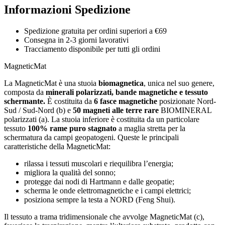
Informazioni Spedizione
Spedizione gratuita per ordini superiori a €69
Consegna in 2-3 giorni lavorativi
Tracciamento disponibile per tutti gli ordini
MagneticMat
La MagneticMat è una stuoia
biomagnetica
, unica nel suo genere,
composta da
minerali polarizzati, bande magnetiche e tessuto
schermante.
È costituita da
6 fasce magnetiche
posizionate Nord-
Sud / Sud-Nord (b) e
50 magneti alle terre rare
BIOMINERAL
polarizzati (a). La stuoia inferiore è costituita da un particolare
tessuto
100% rame puro stagnato
a maglia stretta per la
schermatura da campi geopatogeni. Queste le principali
caratteristiche della MagneticMat:
rilassa i tessuti muscolari e riequilibra l’energia;
migliora la qualità del sonno;
protegge dai nodi di Hartmann e dalle geopatie;
scherma le onde elettromagnetiche e i campi elettrici;
posiziona sempre la testa a NORD (Feng Shui).
Il tessuto a trama tridimensionale che avvolge MagneticMat (c),