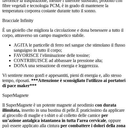
favorisce la traspirazione, mentre l’ulteriore substrato, prodotto con
fibre vegetali e tecnologia PCM, è in grado di mantenere la
temperatura corporea costante durante tutto il sonno.
Bracciale Infinity
È un gioiello che migliora la circolazione e dona benessere a tutto il
corpo, attraverso un campo magnetico stabile.
AGITA le particelle di ferro nel sangue che stimolano il flusso
sanguigno in tutto il corpo;
FAVORISCE l’eliminazione delle tossine;
CONTRIBUISCE ad abbassare la pressione alta;
DONA una sensazione di energia e leggerezza.
Vi sentirete meno gonfi e appesantiti, pieni di energia e, allo stesso
tempo, riposati.
***Attenzione è sconsigliato l'utilizzo ai portatori
di pace maker***
SuperMagnete
Il SuperMagnete è un potente magnete al neodimio
con durata
illimitata,
inserito in una bustina di pelle.È praticissimo da applicare
al girocollo di maglie e t-shirt o al colletto delle camice
per
un’azione antalgica istantanea in tutta l’area cervicale
, oppure
può essere applicato alla cintura
per combattere i dolori della zona